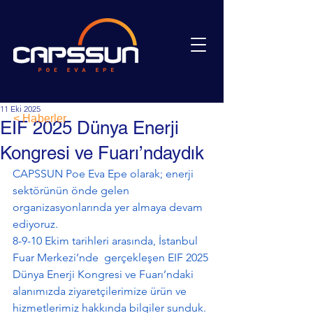
11 Eki 2025
< Haberler
EIF 2025 Dünya Enerji
Kongresi ve Fuarı’ndaydık
CAPSSUN Poe Eva Epe olarak; enerji 
sektörünün önde gelen 
organizasyonlarında yer almaya devam 
ediyoruz.
8-9-10 Ekim tarihleri arasında, 
İstanbul 
Fuar Merkezi’nde  gerçekleşen EIF 2025 
Dünya Enerji Kongresi ve Fuarı’ndaki 
alanımızda ziyaretçilerimize ürün ve 
hizmetlerimiz hakkında bilgiler sunduk. 